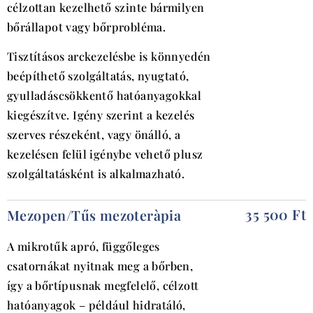
célzottan kezelhető szinte bármilyen
bőrállapot vagy bőrprobléma.
Tisztításos arckezelésbe is könnyedén
beépíthető szolgáltatás, nyugtató,
gyulladáscsökkentő hatóanyagokkal
kiegészítve. Igény szerint a kezelés
szerves részeként, vagy önálló, a
kezelésen felül igénybe vehető plusz
szolgáltatásként is alkalmazható.
35 500 Ft
Mezopen/T
ű
s mezoter
à
pia
A mikrotűk apró, függőleges
csatornákat nyitnak meg a bőrben,
így a bőrtípusnak megfelelő, célzott
hatóanyagok – például hidratáló,