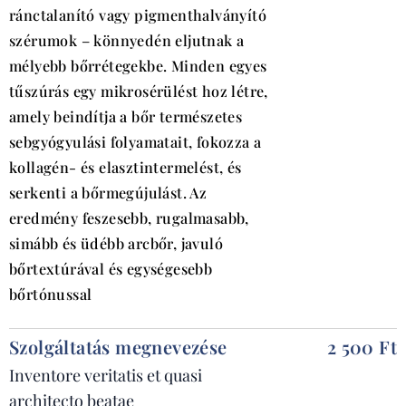
ránctalanító vagy pigmenthalványító
szérumok – könnyedén eljutnak a
mélyebb bőrrétegekbe. Minden egyes
tűszúrás egy mikrosérülést hoz létre,
amely beindítja a bőr természetes
sebgyógyulási folyamatait, fokozza a
kollagén- és elasztintermelést, és
serkenti a bőrmegújulást. Az
eredmény feszesebb, rugalmasabb,
simább és üdébb arcbőr, javuló
bőrtextúrával és egységesebb
bőrtónussal
Szolgáltatás megnevezése
2 500 Ft
Inventore veritatis et quasi
architecto beatae