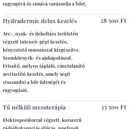
ragyogóvá és simává varázsolja a bőrt.
28 500 Ft
Hydradermie delux kezelés
Arc-, nyak- és dekoltázs területén
végzett intenzív gépi kezelés,
kényeztető masszázzal kiegészítve.
Szemkörnyék- és ajakápolással.
Frissítő, mélyen tápláló, ránctalanító
arctisztító kezelés, amely segít
visszaadni a bőr üdeségét és
ragyogását.
35 500 Ft
T
ű
n
é
lk
ü
li mezoter
á
pia
Elektroporátorral végzett, korszerű
rádiófrekvenciás eljárás, amelynek