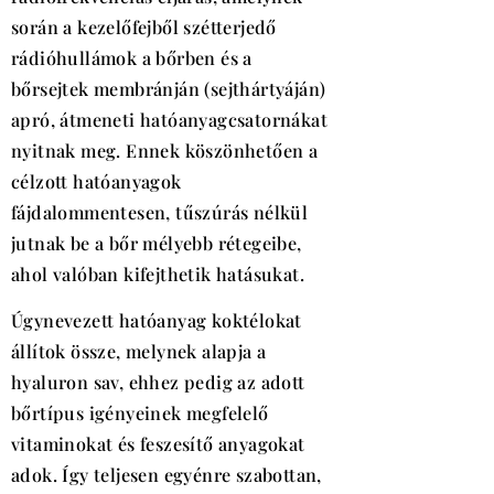
során a kezelőfejből szétterjedő
rádióhullámok a bőrben és a
bőrsejtek membránján (sejthártyáján)
apró, átmeneti hatóanyagcsatornákat
nyitnak meg. Ennek köszönhetően a
célzott hatóanyagok
fájdalommentesen, tűszúrás nélkül
jutnak be a bőr mélyebb rétegeibe,
ahol valóban kifejthetik hatásukat.
Úgynevezett hatóanyag koktélokat
állítok össze, melynek alapja a
hyaluron sav, ehhez pedig az adott
bőrtípus igényeinek megfelelő
vitaminokat és feszesítő anyagokat
adok. Így teljesen egyénre szabottan,