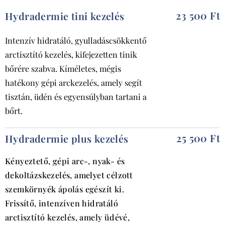
23 500 Ft
Hydradermie tini kezelés
Intenzív hidratáló, gyulladáscsökkentő
arctisztító kezelés, kifejezetten tinik
bőrére szabva. Kíméletes, mégis
hatékony gépi arckezelés, amely segít
tisztán, üdén és egyensúlyban tartani a
bőrt.
25 500 Ft
Hydradermie plus kezelés
Kényeztető, gépi arc-, nyak- és
dekoltázskezelés, amelyet célzott
szemkörnyék ápolás egészít ki.
Frissítő, intenzíven hidratáló
arctisztító kezelés, amely üdévé,